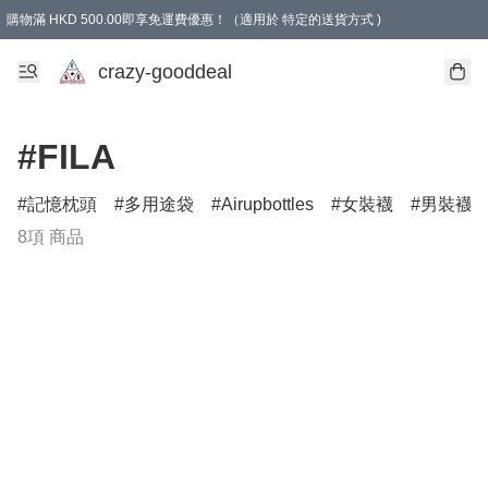
購物滿 HKD 500.00即享免運費優惠！（適用於 特定的送貨方式 )
成為會員可享免費禮品
crazy-gooddeal
#FILA
記憶枕頭
多用途袋
Airupbottles
女裝襪
男裝襪
8項 商品