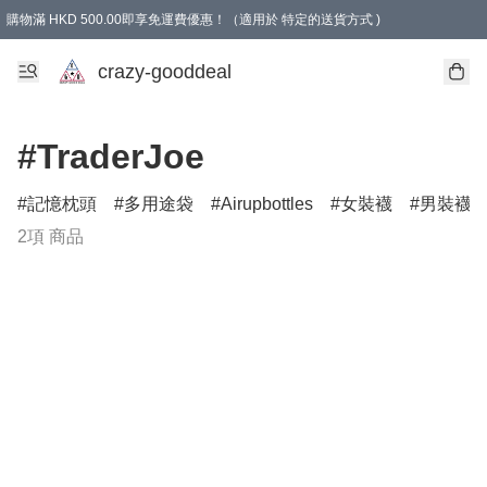
購物滿 HKD 500.00即享免運費優惠！（適用於 特定的送貨方式 )
成為會員可享免費禮品
crazy-gooddeal
#TraderJoe
記憶枕頭
多用途袋
Airupbottles
女裝襪
男裝襪
2項 商品