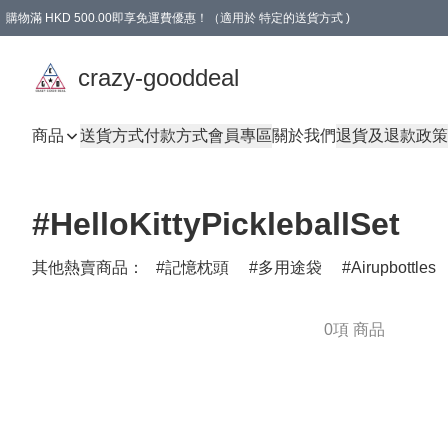
購物滿 HKD 500.00即享免運費優惠！（適用於 特定的送貨方式 )
成為會員可享免費禮品
crazy-gooddeal
商品
送貨方式
付款方式
會員專區
關於我們
退貨及退款政策
#HelloKittyPickleballSet
其他熱賣商品：
記憶枕頭
多用途袋
Airupbottles
0項 商品