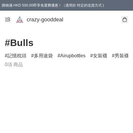
購物滿 HKD 500.00即享免運費優惠！（適用於 特定的送貨方式 )
成為會員可享免費禮品
crazy-gooddeal
#Bulls
記憶枕頭
多用途袋
Airupbottles
女裝襪
男裝襪
0項 商品