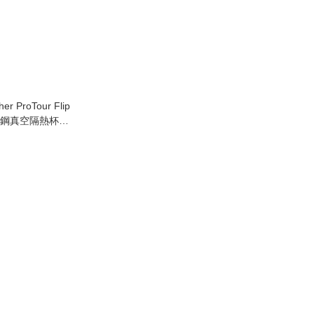
er ProTour Flip
 不鏽鋼真空隔熱杯
貨)