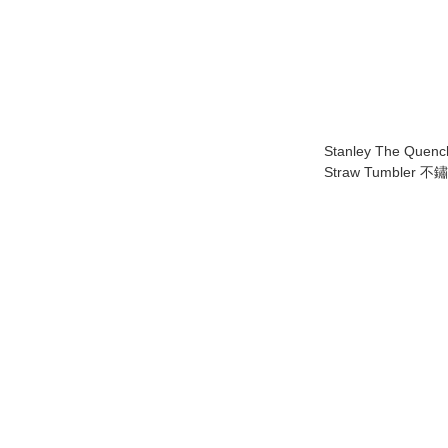
Stanley The Quench
Straw Tumbler
(14&20oz) (香港現