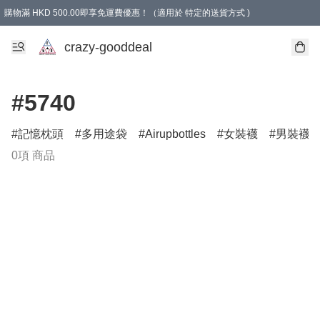
購物滿 HKD 500.00即享免運費優惠！（適用於 特定的送貨方式 )
成為會員可享免費禮品
crazy-gooddeal
#5740
記憶枕頭
多用途袋
Airupbottles
女裝襪
男裝襪
0項 商品