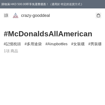
購物滿 HKD 500.00即享免運費優惠！（適用於 特定的送貨方式 )
成為會員可享免費禮品
crazy-gooddeal
#McDonaldsAllAmerican
記憶枕頭
多用途袋
Airupbottles
女裝襪
男裝襪
1項 商品