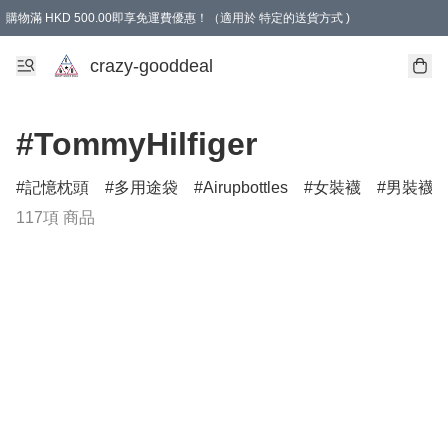
購物滿 HKD 500.00即享免運費優惠！（適用於 特定的送貨方式 )
成為會員可享免費禮品
crazy-gooddeal
#TommyHilfiger
記憶枕頭
多用途袋
Airupbottles
女裝襪
男裝襪
117項 商品