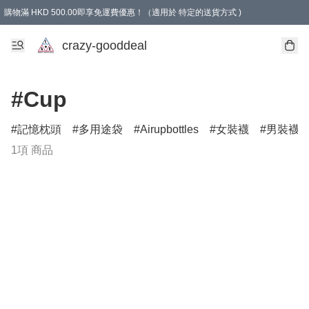
購物滿 HKD 500.00即享免運費優惠！（適用於 特定的送貨方式 )
成為會員可享免費禮品
crazy-gooddeal
#Cup
記憶枕頭
多用途袋
Airupbottles
女裝襪
男裝襪
1項 商品