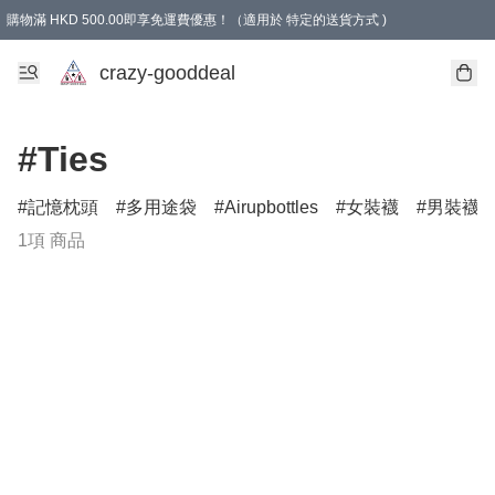
購物滿 HKD 500.00即享免運費優惠！（適用於 特定的送貨方式 )
成為會員可享免費禮品
crazy-gooddeal
#Ties
記憶枕頭
多用途袋
Airupbottles
女裝襪
男裝襪
1項 商品