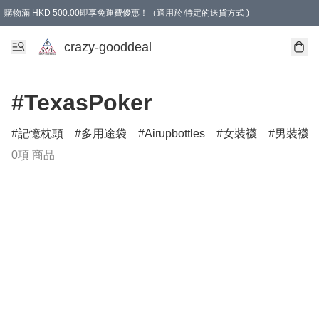
購物滿 HKD 500.00即享免運費優惠！（適用於 特定的送貨方式 )
成為會員可享免費禮品
crazy-gooddeal
#TexasPoker
記憶枕頭
多用途袋
Airupbottles
女裝襪
男裝襪
0項 商品