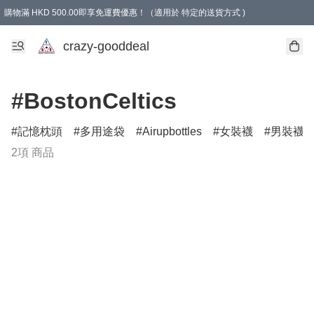
購物滿 HKD 500.00即享免運費優惠！（適用於 特定的送貨方式 )
成為會員可享免費禮品
crazy-gooddeal
#BostonCeltics
記憶枕頭
多用途袋
Airupbottles
女裝襪
男裝襪
2項 商品