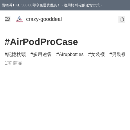
購物滿 HKD 500.00即享免運費優惠！（適用於 特定的送貨方式 )
成為會員可享免費禮品
crazy-gooddeal
#AirPodProCase
記憶枕頭
多用途袋
Airupbottles
女裝襪
男裝襪
1項 商品