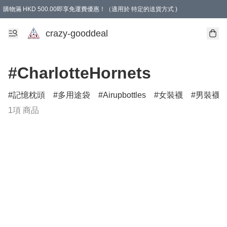
購物滿 HKD 500.00即享免運費優惠！（適用於 特定的送貨方式 )
成為會員可享免費禮品
crazy-gooddeal
#CharlotteHornets
記憶枕頭
多用途袋
Airupbottles
女裝襪
男裝襪
1項 商品