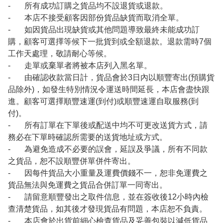
- 所有成功訂購之貨品均不設退貨或退款。
- 本店不接受顧客因部份貨品缺貨而取消全單。
- 如因貨品出現缺貨或其他問題導致最終未能成功訂
購，顧客可選擇等候下一批貨到或全額退款。退款需時7個
工作天處理，敬請耐心等候。
- 走單或棄單者將被本店列入黑名單。
- 由確認收款當日計，貨品會於3日內以順豐寄出(預購貨
品除外)，如發生特別情況令運送時間延長，本店會盡快跟
進。顧客可選擇順豐速運(到付)或順豐速運自取服務(到
付)。
- 所有訂單在下單後或配送中均不可更改送貨方式，請
務必在下單時確認所需要的送貨地址或方式。
- 為避免造成不必要的誤會，延誤及爭議，所有不同款
之貨品，恕不設順豐併單併件寄出。
- 因每件貨品大小重量及運費價錢不一，恕非免運費之
貨品無法與免運費之貨品合併訂單一同寄出。
- 請留意順豐發出之取件信息，並在簽收後12小時內檢
查清楚貨品，如其後才發現貨品有問題，本店恕不負責。
- 本店會於出貨前細心檢查貨品及妥善包裝以減低貨品