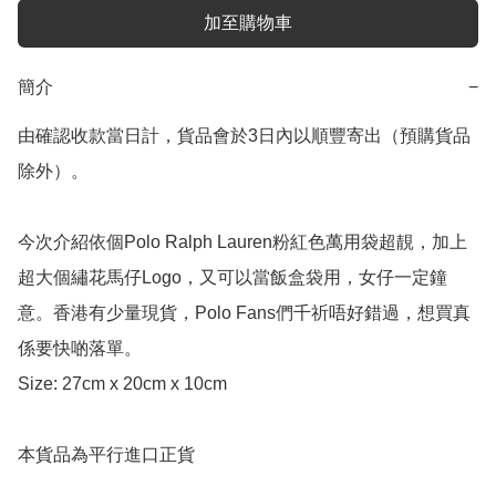
加至購物車
簡介
−
由確認收款當日計，貨品會於3日內以順豐寄出（預購貨品
除外）。

今次介紹依個Polo Ralph Lauren粉紅色萬用袋超靚，加上
超大個繡花馬仔Logo，又可以當飯盒袋用，女仔一定鐘
意。香港有少量現貨，Polo Fans們千祈唔好錯過，想買真
係要快啲落單。

Size: 27cm x 20cm x 10cm

本貨品為平行進口正貨
