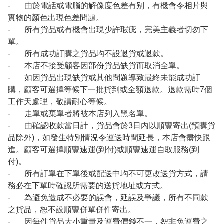
- 由於電話或電腦的解像度色差有别，有機會令相片與
實物的顏色出現色差問題。
- 所有貨品或有機會出現少許瑕疵，完美主義者切勿下
單。
- 所有成功訂購之貨品均不設退貨或退款。
- 本店不接受顧客因部份貨品缺貨而取消全單。
- 如因貨品出現缺貨或其他問題導致最終未能成功訂
購，顧客可選擇等候下一批貨到或全額退款。退款需時7個
工作天處理，敬請耐心等候。
- 走單或棄單者將被本店列入黑名單。
- 由確認收款當日計，貨品會於3日內以順豐寄出(預購貨
品除外)，如發生特別情況令運送時間延長，本店會盡快跟
進。顧客可選擇順豐速運(到付)或順豐速運自取服務(到
付)。
- 所有訂單在下單後或配送中均不可更改送貨方式，請
務必在下單時確認所需要的送貨地址或方式。
- 為避免造成不必要的誤會，延誤及爭議，所有不同款
之貨品，恕不設順豐併單併件寄出。
- 因每件貨品大小重量及運費價錢不一，恕非免運費之