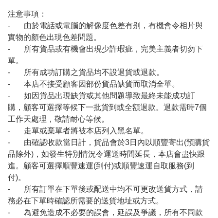
注意事項：
- 由於電話或電腦的解像度色差有别，有機會令相片與
實物的顏色出現色差問題。
- 所有貨品或有機會出現少許瑕疵，完美主義者切勿下
單。
- 所有成功訂購之貨品均不設退貨或退款。
- 本店不接受顧客因部份貨品缺貨而取消全單。
- 如因貨品出現缺貨或其他問題導致最終未能成功訂
購，顧客可選擇等候下一批貨到或全額退款。退款需時7個
工作天處理，敬請耐心等候。
- 走單或棄單者將被本店列入黑名單。
- 由確認收款當日計，貨品會於3日內以順豐寄出(預購貨
品除外)，如發生特別情況令運送時間延長，本店會盡快跟
進。顧客可選擇順豐速運(到付)或順豐速運自取服務(到
付)。
- 所有訂單在下單後或配送中均不可更改送貨方式，請
務必在下單時確認所需要的送貨地址或方式。
- 為避免造成不必要的誤會，延誤及爭議，所有不同款