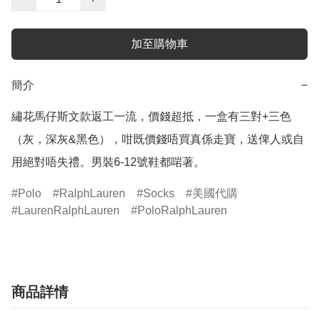
加至購物車
簡介
−
繡花馬仔斯文款返工一流，價錢超抵，一盒有三對+三色 
（灰，深灰&黑色），咁既價錢唔買真係走寶，送俾人或自
用絕對唔失禮。男裝6-12號鞋都啱著。
Polo
RalphLauren
Socks
美國代購
LaurenRalphLauren
PoloRalphLauren
商品詳情