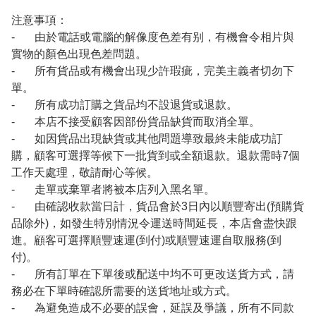
注意事項：
- 由於電話或電腦的解像度色差有别，有機會令相片與
實物的顏色出現色差問題。
- 所有貨品或有機會出現少許瑕疵，完美主義者切勿下
單。
- 所有成功訂購之貨品均不設退貨或退款。
- 本店不接受顧客因部份貨品缺貨而取消全單。
- 如因貨品出現缺貨或其他問題導致最終未能成功訂
購，顧客可選擇等候下一批貨到或全額退款。退款需時7個
工作天處理，敬請耐心等候。
- 走單或棄單者將被本店列入黑名單。
- 由確認收款當日計，貨品會於3日內以順豐寄出(預購貨
品除外)，如發生特別情況令運送時間延長，本店會盡快跟
進。顧客可選擇順豐速運(到付)或順豐速運自取服務(到
付)。
- 所有訂單在下單後或配送中均不可更改送貨方式，請
務必在下單時確認所需要的送貨地址或方式。
- 為避免造成不必要的誤會，延誤及爭議，所有不同款