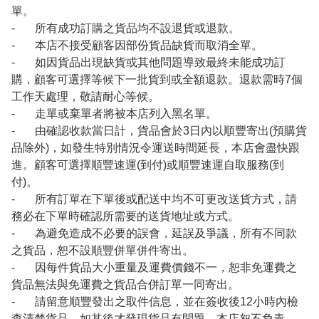
單。
- 所有成功訂購之貨品均不設退貨或退款。
- 本店不接受顧客因部份貨品缺貨而取消全單。
- 如因貨品出現缺貨或其他問題導致最終未能成功訂
購，顧客可選擇等候下一批貨到或全額退款。退款需時7個
工作天處理，敬請耐心等候。
- 走單或棄單者將被本店列入黑名單。
- 由確認收款當日計，貨品會於3日內以順豐寄出(預購貨
品除外)，如發生特別情況令運送時間延長，本店會盡快跟
進。顧客可選擇順豐速運(到付)或順豐速運自取服務(到
付)。
- 所有訂單在下單後或配送中均不可更改送貨方式，請
務必在下單時確認所需要的送貨地址或方式。
- 為避免造成不必要的誤會，延誤及爭議，所有不同款
之貨品，恕不設順豐併單併件寄出。
- 因每件貨品大小重量及運費價錢不一，恕非免運費之
貨品無法與免運費之貨品合併訂單一同寄出。
- 請留意順豐發出之取件信息，並在簽收後12小時內檢
查清楚貨品，如其後才發現貨品有問題，本店恕不負責。