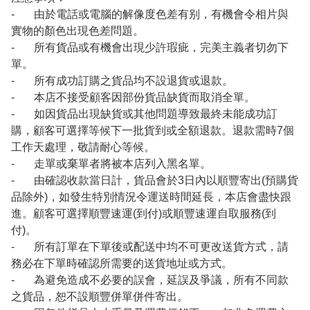
- 由於電話或電腦的解像度色差有别，有機會令相片與
實物的顏色出現色差問題。
- 所有貨品或有機會出現少許瑕疵，完美主義者切勿下
單。
- 所有成功訂購之貨品均不設退貨或退款。
- 本店不接受顧客因部份貨品缺貨而取消全單。
- 如因貨品出現缺貨或其他問題導致最終未能成功訂
購，顧客可選擇等候下一批貨到或全額退款。退款需時7個
工作天處理，敬請耐心等候。
- 走單或棄單者將被本店列入黑名單。
- 由確認收款當日計，貨品會於3日內以順豐寄出(預購貨
品除外)，如發生特別情況令運送時間延長，本店會盡快跟
進。顧客可選擇順豐速運(到付)或順豐速運自取服務(到
付)。
- 所有訂單在下單後或配送中均不可更改送貨方式，請
務必在下單時確認所需要的送貨地址或方式。
- 為避免造成不必要的誤會，延誤及爭議，所有不同款
之貨品，恕不設順豐併單併件寄出。