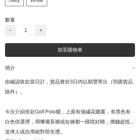
navy
White
數量
−
+
加至購物車
簡介
−
由確認收款當日計，貨品會於3日內以順豐寄出（預購貨品
除外）。

今次介紹依款Golf Polo襪，上面有個繡花圖案，有黑色有
白色供選擇，用嚟襯長褲或短褲都一樣咁好睇，價錢超抵，
送俾人或自用絕對唔失禮。
