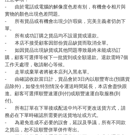
- 由於電話或電腦的解像度色差有别，有機會令相片與
實物的顏色出現色差問題。
- 所有貨品或有機會出現少許瑕疵，完美主義者切勿下
單。
- 所有成功訂購之貨品均不設退貨或退款。
- 本店不接受顧客因部份貨品缺貨而取消全單。
- 如因貨品出現缺貨或其他問題導致最終未能成功訂
購，顧客可選擇等候下一批貨到或全額退款。退款需時7個
工作天處理，敬請耐心等候。
- 走單或棄單者將被本店列入黑名單。
- 由確認收款當日計，貨品會於3日內以順豐寄出(預購貨
品除外)，如發生特別情況令運送時間延長，本店會盡快跟
進。顧客可選擇順豐速運(到付)或順豐速運自取服務(到
付)。
- 所有訂單在下單後或配送中均不可更改送貨方式，請
務必在下單時確認所需要的送貨地址或方式。
- 為避免造成不必要的誤會，延誤及爭議，所有不同款
之貨品，恕不設順豐併單併件寄出。