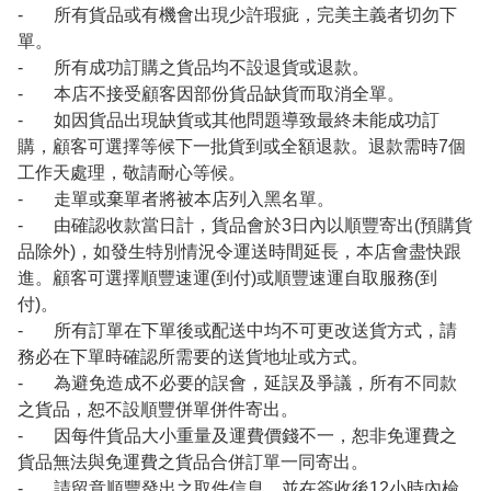
- 所有貨品或有機會出現少許瑕疵，完美主義者切勿下
單。
- 所有成功訂購之貨品均不設退貨或退款。
- 本店不接受顧客因部份貨品缺貨而取消全單。
- 如因貨品出現缺貨或其他問題導致最終未能成功訂
購，顧客可選擇等候下一批貨到或全額退款。退款需時7個
工作天處理，敬請耐心等候。
- 走單或棄單者將被本店列入黑名單。
- 由確認收款當日計，貨品會於3日內以順豐寄出(預購貨
品除外)，如發生特別情況令運送時間延長，本店會盡快跟
進。顧客可選擇順豐速運(到付)或順豐速運自取服務(到
付)。
- 所有訂單在下單後或配送中均不可更改送貨方式，請
務必在下單時確認所需要的送貨地址或方式。
- 為避免造成不必要的誤會，延誤及爭議，所有不同款
之貨品，恕不設順豐併單併件寄出。
- 因每件貨品大小重量及運費價錢不一，恕非免運費之
貨品無法與免運費之貨品合併訂單一同寄出。
- 請留意順豐發出之取件信息，並在簽收後12小時內檢