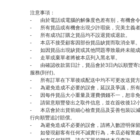
注意事項：
- 由於電話或電腦的解像度色差有别，有機會
- 所有貨品或有機會出現少許瑕疵，完美主義
- 所有成功訂購之貨品均不設退貨或退款。
- 本店不接受顧客因部份貨品缺貨而取消全單
- 如因貨品出現缺貨或其他問題導致最終未能成
- 走單或棄單者將被本店列入黑名單。
- 由確認收款當日計，貨品會於3日內以順豐寄
服務(到付)。
- 所有訂單在下單後或配送中均不可更改送貨
- 為避免造成不必要的誤會，延誤及爭議，所
- 因每件貨品大小重量及運費價錢不一，恕非
- 請留意順豐發出之取件信息，並在簽收後12
- 本店會於出貨前細心檢查貨品及妥善包裝以
行向順豐追討賠償。
- 為避免造成不必要的誤會，請將入數證明保
- 如發現顧客有任何不誠實行為，本店必報警