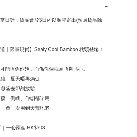
−
當日計，貨品會於3日內以順豐寄出(預購貨品除
｜限量現貨】Sealy Cool Bamboo 枕頭登場！

可能唔係你攰，而係你個枕頭唔夠貼心。

纖維｜夏天唔再焗促

｜瞓落去即刻放鬆

支援｜側瞓、仰瞓都啱用

養｜買一次用到天荒地老

｜一套兩個 HK$308
