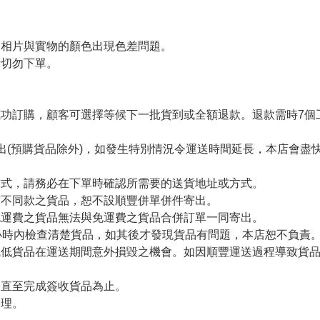
令相片與實物的顏色出現色差問題。
者切勿下單。
。
功訂購，顧客可選擇等候下一批貨到或全額退款。退款需時7個
出(預購貨品除外)，如發生特別情況令運送時間延長，本店會盡快
方式，請務必在下單時確認所需要的送貨地址或方式。
有不同款之貨品，恕不設順豐併單併件寄出。
免運費之貨品無法與免運費之貨品合併訂單一同寄出。
小時內檢查清楚貨品，如其後才發現貨品有問題，本店恕不負責
減低貨品在運送期間意外損毀之機會。如因順豐運送過程導致貨
留直至完成簽收貨品為止。
處理。