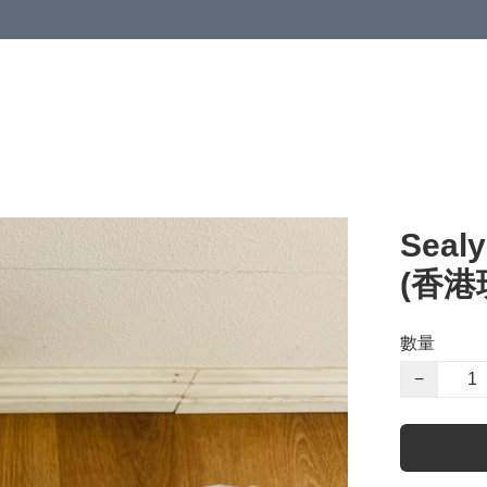
Seal
(香港
數量
−