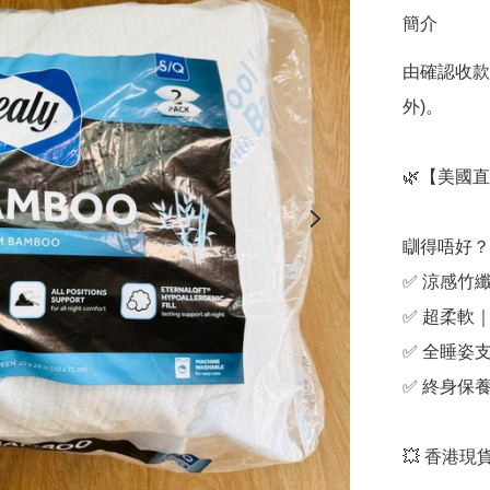
簡介
由確認收款
外)。

🌿【美國直送
瞓得唔好？
✅ 涼感竹
✅ 超柔軟
✅ 全睡姿
✅ 終身保
💥 香港現貨