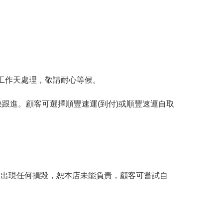
工作天處理，敬請耐心等候。
跟進。顧客可選擇順豐速運(到付)或順豐速運自取
。
品出現任何損毀，恕本店未能負責，顧客可嘗試自