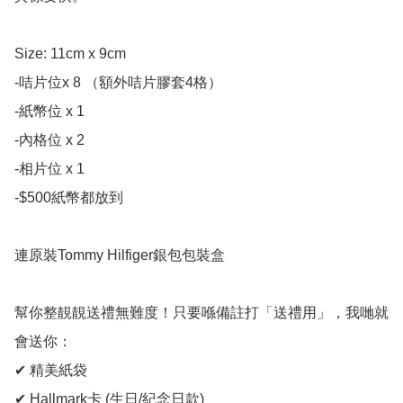
Size: 11cm x 9cm

-咭片位x 8 （額外咭片膠套4格）

-紙幣位 x 1

-內格位 x 2

-相片位 x 1

-$500紙幣都放到

連原裝Tommy Hilfiger銀包包裝盒

幫你整靚靚送禮無難度！只要喺備註打「送禮用」，我哋就
會送你：

✔ 精美紙袋

✔ Hallmark卡 (生日/紀念日款)
