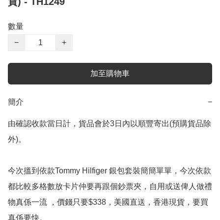
貨) - TH1249
數量
−
+
加至購物車
簡介
−
由確認收款當日計，貨品會於3日內以順豐寄出(預購貨品除
外)。

今次搵到依款Tommy Hilfiger 銀包套裝簡簡單單，今次依款
都比較多格數放卡片仲要再跟個鈔票夾，自用或送俾人做禮
物真係一流 ，價錢只要$338，美國直送，香港現貨，要買
真係要快。
