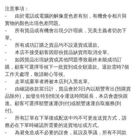
注意事項：
- 由於電話或電腦的解像度色差有别，有機會令相片與
實物的顏色出現色差問題。
- 所有貨品或有機會出現少許瑕疵，完美主義者切勿下
單。
- 所有成功訂購之貨品均不設退貨或退款。
- 本店不接受顧客因部份貨品缺貨而取消全單。
- 如因貨品出現缺貨或其他問題導致最終未能成功訂
購，顧客可選擇等候下一批貨到或全額退款。退款需時7個
工作天處理，敬請耐心等候。
- 走單或棄單者將被本店列入黑名單。
- 由確認收款當日計，貨品會於3日內以順豐寄出(預購貨
品除外)，如發生特別情況令運送時間延長，本店會盡快跟
進。顧客可選擇順豐速運(到付)或順豐速運自取服務(到
付)。
- 所有訂單在下單後或配送中均不可更改送貨方式，請
務必在下單時確認所需要的送貨地址或方式。
- 為避免造成不必要的誤會，延誤及爭議，所有不同款