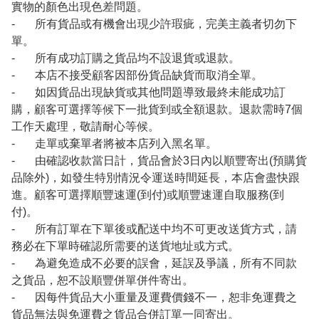
實物的顏色出現色差問題。
- 所有貨品或有機會出現少許瑕疵，完美主義者切勿下
單。
- 所有成功訂購之貨品均不設退貨或退款。
- 本店不接受顧客因部份貨品缺貨而取消全單。
- 如因貨品出現缺貨或其他問題導致最終未能成功訂
購，顧客可選擇等候下一批貨到或全額退款。退款需時7個
工作天處理，敬請耐心等候。
- 走單或棄單者將被本店列入黑名單。
- 由確認收款當日計，貨品會於3日內以順豐寄出(預購貨
品除外)，如發生特別情況令運送時間延長，本店會盡快跟
進。顧客可選擇順豐速運(到付)或順豐速運自取服務(到
付)。
- 所有訂單在下單後或配送中均不可更改送貨方式，請
務必在下單時確認所需要的送貨地址或方式。
- 為避免造成不必要的誤會，延誤及爭議，所有不同款
之貨品，恕不設順豐併單併件寄出。
- 因每件貨品大小重量及運費價錢不一，恕非免運費之
貨品無法與免運費之貨品合併訂單一同寄出。