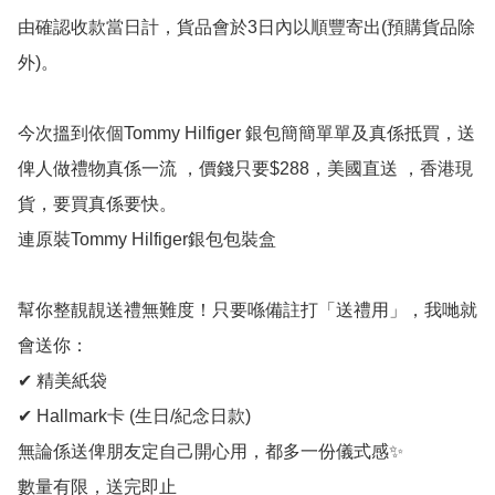
由確認收款當日計，貨品會於3日內以順豐寄出(預購貨品除
外)。

今次搵到依個Tommy Hilfiger 銀包簡簡單單及真係抵買，送
俾人做禮物真係一流 ，價錢只要$288，美國直送 ，香港現
貨，要買真係要快。

連原裝Tommy Hilfiger銀包包裝盒

幫你整靚靚送禮無難度！只要喺備註打「送禮用」，我哋就
會送你：

✔ 精美紙袋

✔ Hallmark卡 (生日/紀念日款)

無論係送俾朋友定自己開心用，都多一份儀式感✨

數量有限，送完即止
