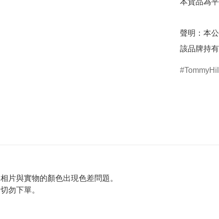
本貨品為平
聲明：本公
該品牌持有
TommyHilf
令相片與實物的顏色出現色差問題。
者切勿下單。
。