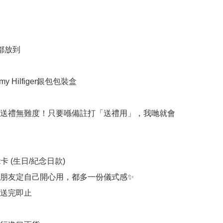
都放到

y Hilfiger銀包包裝盒

送禮無難度！只要喺備註打「送禮用」，我哋就會


rk卡 (生日/紀念日款)

朋友定自己開心用，都多一份儀式感✨

送完即止
