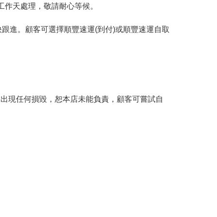
工作天處理，敬請耐心等候。
跟進。顧客可選擇順豐速運(到付)或順豐速運自取
。
品出現任何損毀，恕本店未能負責，顧客可嘗試自