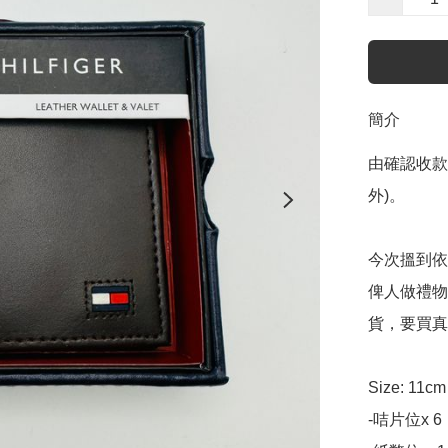
簡介
由確認收款
外)。

今次搵到依個
俾人做禮物
貨，要買真
Size: 11cm
-咭片位x 6
