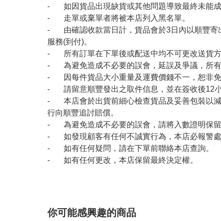
- 如因貨品出現缺貨或其他問題導致最終未能成
- 走單或棄單者將被本店列入黑名單。
- 由確認收款當日計，貨品會於3日內以順豐寄
服務(到付)。
- 所有訂單在下單後或配送中均不可更改送貨
- 為避免造成不必要的誤會，延誤及爭議，所
- 因每件貨品大小重量及運費價錢不一，恕非
- 請留意順豐發出之取件信息，並在簽收後12
- 本店會於出貨前細心檢查貨品及妥善包裝以
行向順豐追討賠償。
- 為避免造成不必要的誤會，請將入數證明保
- 如發現顧客有任何不誠實行為，本店必報警
- 如有任何疑問，請在下單前聯絡本店查詢。
- 如有任何更改，本店保留最終決定權。
你可能感興趣的商品