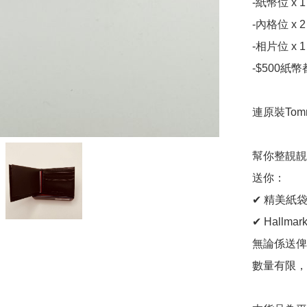
-紙幣位 x 1

-內格位 x 2

-相片位 x 1

-$500紙幣
連原裝Tomm
幫你整靚靚
送你：

✔ 精美紙袋
✔ Hallma
無論係送俾
數量有限，