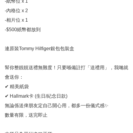
-紙幣位 x 1

-內格位 x 2

-相片位 x 1

-$500紙幣都放到

連原裝Tommy Hilfiger銀包包裝盒

幫你整靚靚送禮無難度！只要喺備註打「送禮用」，我哋就
會送你：

✔ 精美紙袋

✔ Hallmark卡 (生日/紀念日款)

無論係送俾朋友定自己開心用，都多一份儀式感✨

數量有限，送完即止
