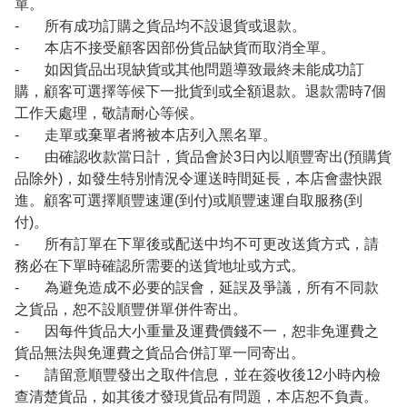
單。
- 所有成功訂購之貨品均不設退貨或退款。
- 本店不接受顧客因部份貨品缺貨而取消全單。
- 如因貨品出現缺貨或其他問題導致最終未能成功訂
購，顧客可選擇等候下一批貨到或全額退款。退款需時7個
工作天處理，敬請耐心等候。
- 走單或棄單者將被本店列入黑名單。
- 由確認收款當日計，貨品會於3日內以順豐寄出(預購貨
品除外)，如發生特別情況令運送時間延長，本店會盡快跟
進。顧客可選擇順豐速運(到付)或順豐速運自取服務(到
付)。
- 所有訂單在下單後或配送中均不可更改送貨方式，請
務必在下單時確認所需要的送貨地址或方式。
- 為避免造成不必要的誤會，延誤及爭議，所有不同款
之貨品，恕不設順豐併單併件寄出。
- 因每件貨品大小重量及運費價錢不一，恕非免運費之
貨品無法與免運費之貨品合併訂單一同寄出。
- 請留意順豐發出之取件信息，並在簽收後12小時內檢
查清楚貨品，如其後才發現貨品有問題，本店恕不負責。