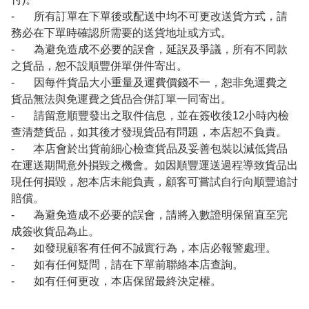
- 所有訂單在下單後或配送中均不可更改送貨方式，請
務必在下單時確認所需要的送貨地址或方式。
- 為避免造成不必要的誤會，延誤及爭議，所有不同款
之貨品，恕不設順豐併單併件寄出。
- 因每件貨品大小重量及運費價錢不一，恕非免運費之
貨品無法與免運費之貨品合併訂單一同寄出。
- 請留意順豐發出之取件信息，並在簽收後12小時內檢
查清楚貨品，如其後才發現貨品有問題，本店恕不負責。
- 本店會於出貨前細心檢查貨品及妥善包裝以減低貨品
在運送期間意外損毀之機會。如因順豐運送過程導致貨品出
現任何損毀，恕本店未能負責，顧客可嘗試自行向順豐追討
賠償。
- 為避免造成不必要的誤會，請將入數證明保留直至完
成簽收貨品為止。
- 如發現顧客有任何不誠實行為，本店必報警處理。
- 如有任何疑問，請在下單前聯絡本店查詢。
- 如有任何更改，本店保留最終決定權。