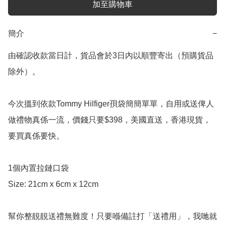
加至購物車
簡介
−
由確認收款當日計，貨品會於3日內以順豐寄出（預購貨品
除外）。

今次搵到依款Tommy Hilfiger孭袋簡簡單單，自用或送俾人
做禮物真係一流，價錢只要$398，美國直送，香港現貨，
要買真係要快。

1個內置拉鏈口袋

Size: 21cm x 6cm x 12cm

幫你整靚靚送禮無難度！只要喺備註打「送禮用」，我哋就