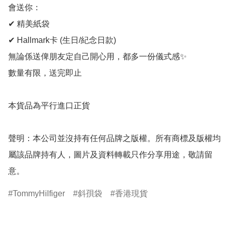
會送你：

✔ 精美紙袋

✔ Hallmark卡 (生日/紀念日款)

無論係送俾朋友定自己開心用，都多一份儀式感✨

數量有限，送完即止

本貨品為平行進口正貨

聲明：本公司並沒持有任何品牌之版權。所有商標及版權均
屬該品牌持有人，圖片及資料轉載只作分享用途，敬請留
意。
TommyHilfiger
斜孭袋
香港現貨