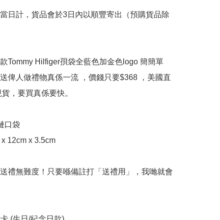
當日計，貨品會於3日內以順豐寄出（預購貨品除
Tommy Hilfiger孭袋全藍色加金色logo 簡簡單
送俾人做禮物真係一流 ，價錢只要$368 ，美國直
現貨，要買真係要快。

鏈口袋

 x 12cm x 3.5cm

送禮無難度！只要喺備註打「送禮用」，我哋就會


rk卡 (生日/紀念日款)
