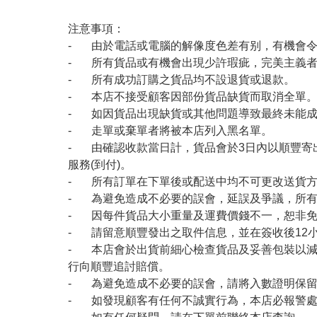
注意事項：
- 由於電話或電腦的解像度色差有别，有機會
- 所有貨品或有機會出現少許瑕疵，完美主義
- 所有成功訂購之貨品均不設退貨或退款。
- 本店不接受顧客因部份貨品缺貨而取消全單
- 如因貨品出現缺貨或其他問題導致最終未能成
- 走單或棄單者將被本店列入黑名單。
- 由確認收款當日計，貨品會於3日內以順豐寄
服務(到付)。
- 所有訂單在下單後或配送中均不可更改送貨
- 為避免造成不必要的誤會，延誤及爭議，所
- 因每件貨品大小重量及運費價錢不一，恕非
- 請留意順豐發出之取件信息，並在簽收後12
- 本店會於出貨前細心檢查貨品及妥善包裝以
行向順豐追討賠償。
- 為避免造成不必要的誤會，請將入數證明保
- 如發現顧客有任何不誠實行為，本店必報警