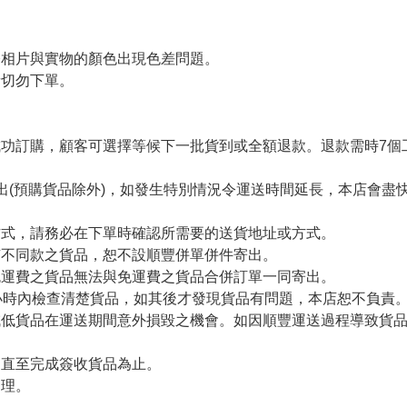
令相片與實物的顏色出現色差問題。
者切勿下單。
。
功訂購，顧客可選擇等候下一批貨到或全額退款。退款需時7個
出(預購貨品除外)，如發生特別情況令運送時間延長，本店會盡快
方式，請務必在下單時確認所需要的送貨地址或方式。
有不同款之貨品，恕不設順豐併單併件寄出。
免運費之貨品無法與免運費之貨品合併訂單一同寄出。
小時內檢查清楚貨品，如其後才發現貨品有問題，本店恕不負責
減低貨品在運送期間意外損毀之機會。如因順豐運送過程導致貨
留直至完成簽收貨品為止。
處理。