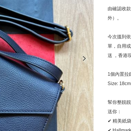
由確認收款
外）。

今次搵到依款
單，自用或
送 ，香港
1個內置拉
Size: 18cm
幫你整靚靚
送你：

✔ 精美紙袋
✔ Hallma