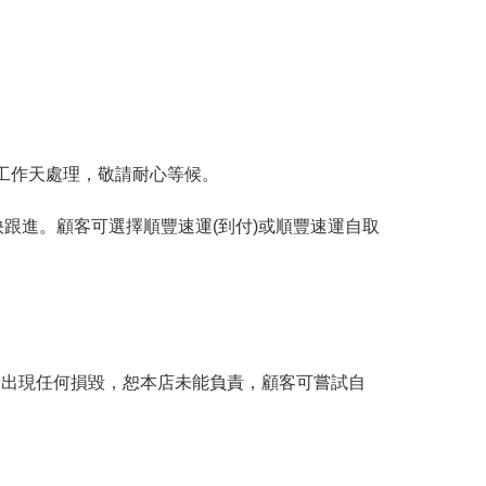
工作天處理，敬請耐心等候。
跟進。顧客可選擇順豐速運(到付)或順豐速運自取
。
品出現任何損毀，恕本店未能負責，顧客可嘗試自