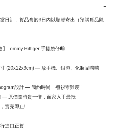
−
當日計，貨品會於3日內以順豐寄出（預購貨品除
】Tommy Hilfiger 手提袋仔🛍️  

寸 (20x12x3cm) — 放手機、銀包、化妝品啱啱
onogram設計 — 簡約時尚，襯衫零難度！  

價 — 原價隨時貴一倍，而家入手最抵！  

，賣完即止!

行進口正貨
