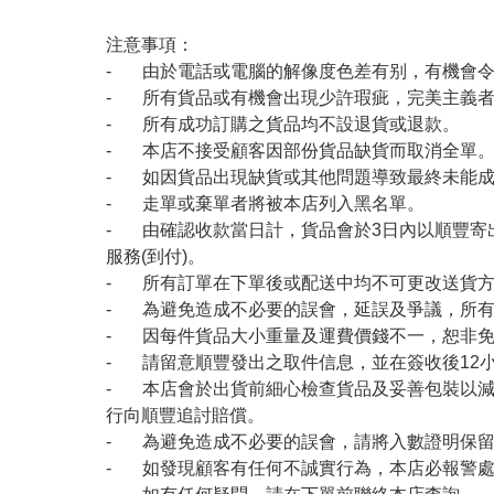
注意事項：
- 由於電話或電腦的解像度色差有别，有機會
- 所有貨品或有機會出現少許瑕疵，完美主義
- 所有成功訂購之貨品均不設退貨或退款。
- 本店不接受顧客因部份貨品缺貨而取消全單
- 如因貨品出現缺貨或其他問題導致最終未能成
- 走單或棄單者將被本店列入黑名單。
- 由確認收款當日計，貨品會於3日內以順豐寄
服務(到付)。
- 所有訂單在下單後或配送中均不可更改送貨
- 為避免造成不必要的誤會，延誤及爭議，所
- 因每件貨品大小重量及運費價錢不一，恕非
- 請留意順豐發出之取件信息，並在簽收後12
- 本店會於出貨前細心檢查貨品及妥善包裝以
行向順豐追討賠償。
- 為避免造成不必要的誤會，請將入數證明保
- 如發現顧客有任何不誠實行為，本店必報警