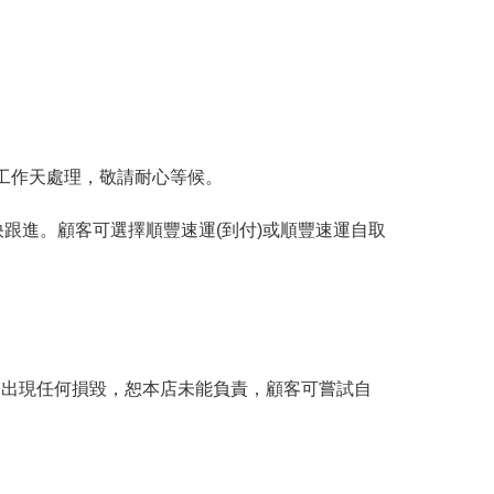
工作天處理，敬請耐心等候。
跟進。顧客可選擇順豐速運(到付)或順豐速運自取
。
品出現任何損毀，恕本店未能負責，顧客可嘗試自