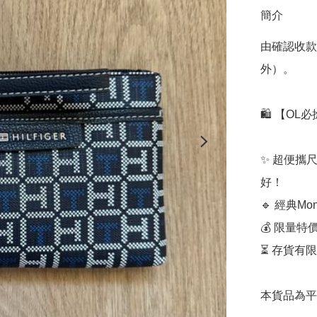
簡介
由確認收款
外）。

🛍️ 【OL必搶
✨ 超便攜尺
好！  

🔹 經典M
💰 限量特
⏳ 存貨有限
本貨品為平