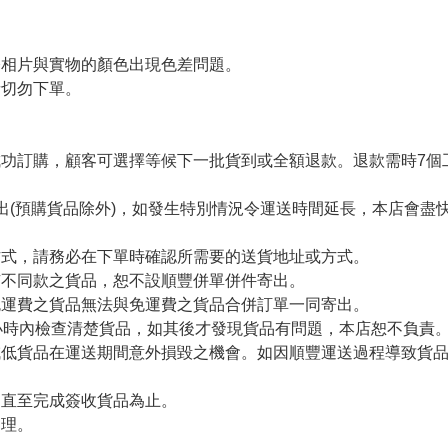
令相片與實物的顏色出現色差問題。
者切勿下單。
。
功訂購，顧客可選擇等候下一批貨到或全額退款。退款需時7個
出(預購貨品除外)，如發生特別情況令運送時間延長，本店會盡快
方式，請務必在下單時確認所需要的送貨地址或方式。
有不同款之貨品，恕不設順豐併單併件寄出。
免運費之貨品無法與免運費之貨品合併訂單一同寄出。
小時內檢查清楚貨品，如其後才發現貨品有問題，本店恕不負責
減低貨品在運送期間意外損毀之機會。如因順豐運送過程導致貨
留直至完成簽收貨品為止。
處理。