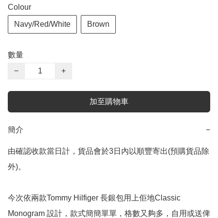
Colour
Navy/Red/White
Brown
數量
−
+
加至購物車
簡介
−
由確認收款當日計，貨品會於3日內以順豐寄出(預購貨品除
外)。

今次依兩款Tommy Hilfiger 長銀包用上佢地Classic 
Monogram 設計，款式簡簡單單，格數又夠多，自用或送俾