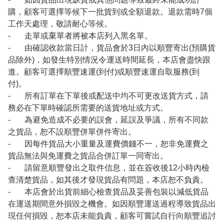
購，顧客可選擇等候下一批貨到或全額退款。退款需時7個
工作天處理，敬請耐心等候。
- 走單或棄單者將被本店列入黑名單。
- 由確認收款當日計，貨品會於3日內以順豐寄出(預購貨
品除外)，如發生特別情況令運送時間延長，本店會盡快跟
進。顧客可選擇順豐速運(到付)或順豐速運自取服務(到
付)。
- 所有訂單在下單後或配送中均不可更改送貨方式，請
務必在下單時確認所需要的送貨地址或方式。
- 為避免造成不必要的誤會，延誤及爭議，所有不同款
之貨品，恕不設順豐併單併件寄出。
- 因每件貨品大小重量及運費價錢不一，恕非免運費之
貨品無法與免運費之貨品合併訂單一同寄出。
- 請留意順豐發出之取件信息，並在簽收後12小時內檢
查清楚貨品，如其後才發現貨品有問題，本店恕不負責。
- 本店會於出貨前細心檢查貨品及妥善包裝以減低貨品
在運送期間意外損毀之機會。如因順豐運送過程導致貨品出
現任何損毀，恕本店未能負責，顧客可嘗試自行向順豐追討