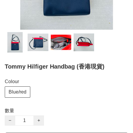
Tommy Hilfiger Handbag (香港現貨)
Colour
Blue/red
數量
−
+