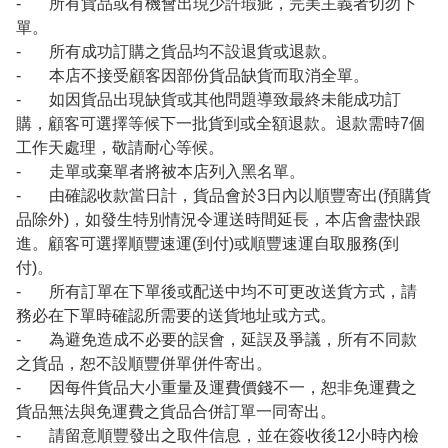
- 所有貨品或有機會出現少許瑕疵，完美主義者切勿下
單。
- 所有成功訂購之貨品均不設退貨或退款。
- 本店不接受顧客因部份貨品缺貨而取消全單。
- 如因貨品出現缺貨或其他問題導致最終未能成功訂
購，顧客可選擇等候下一批貨到或全額退款。退款需時7個
工作天處理，敬請耐心等候。
- 走單或棄單者將被本店列入黑名單。
- 由確認收款當日計，貨品會於3日內以順豐寄出(預購貨
品除外)，如發生特別情況令運送時間延長，本店會盡快跟
進。顧客可選擇順豐速運(到付)或順豐速運自取服務(到
付)。
- 所有訂單在下單後或配送中均不可更改送貨方式，請
務必在下單時確認所需要的送貨地址或方式。
- 為避免造成不必要的誤會，延誤及爭議，所有不同款
之貨品，恕不設順豐併單併件寄出。
- 因每件貨品大小重量及運費價錢不一，恕非免運費之
貨品無法與免運費之貨品合併訂單一同寄出。
- 請留意順豐發出之取件信息，並在簽收後12小時內檢