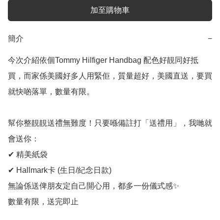
加至購物車
簡介
−
今次介紹依個Tommy Hilfiger Handbag 配色好靚同好抵
買，而家係美國好多人用緊佢，質量超好，美國直送，要買
就快啲落單，數量有限。

幫你整靚靚送禮無難度！只要喺備註打「送禮用」，我哋就
會送你：

✔ 精美紙袋

✔ Hallmark卡 (生日/紀念日款)

無論係送俾朋友定自己開心用，都多一份儀式感✨

數量有限，送完即止
