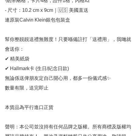
-紙幣兩格，卡片4格，證件1格，內格x2

- 尺寸：10.2 cm x 9cm｜🇺🇸 美國直送

連原裝Calvin Klein銀包包裝盒

幫你整靚靚送禮無難度！只要喺備註打「送禮用」，我哋就
會送你：

✔ 精美紙袋

✔ Hallmark卡 (生日/紀念日款)

無論係送俾朋友定自己開心用，都多一份儀式感✨

數量有限，送完即止

本貨品為平行進口正貨

聲明：本公司並沒持有任何品牌之版權。所有商標及版權均