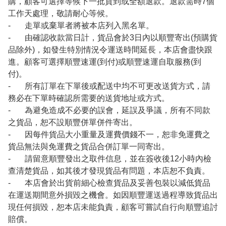
購，顧客可選擇等候下一批貨到或全額退款。退款需時7個
工作天處理，敬請耐心等候。
- 走單或棄單者將被本店列入黑名單。
- 由確認收款當日計，貨品會於3日內以順豐寄出(預購貨
品除外)，如發生特別情況令運送時間延長，本店會盡快跟
進。顧客可選擇順豐速運(到付)或順豐速運自取服務(到
付)。
- 所有訂單在下單後或配送中均不可更改送貨方式，請
務必在下單時確認所需要的送貨地址或方式。
- 為避免造成不必要的誤會，延誤及爭議，所有不同款
之貨品，恕不設順豐併單併件寄出。
- 因每件貨品大小重量及運費價錢不一，恕非免運費之
貨品無法與免運費之貨品合併訂單一同寄出。
- 請留意順豐發出之取件信息，並在簽收後12小時內檢
查清楚貨品，如其後才發現貨品有問題，本店恕不負責。
- 本店會於出貨前細心檢查貨品及妥善包裝以減低貨品
在運送期間意外損毀之機會。如因順豐運送過程導致貨品出
現任何損毀，恕本店未能負責，顧客可嘗試自行向順豐追討
賠償。