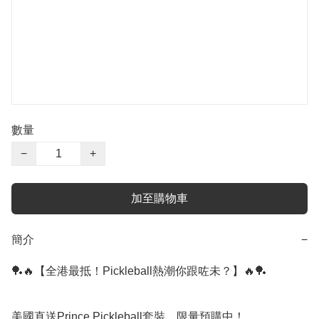
數量
−
+
加至購物車
簡介
−
🏓🔥【全港最抵！Pickleball熱潮你跟咗未？】🔥🏓

美國直送Prince Pickleball套裝，限量預購中！
