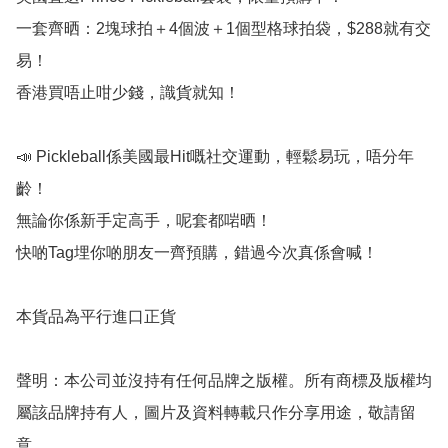
一套齊晒：2塊球拍＋4個波＋1個型格球拍袋，$288就有交
易！

香港買唔止咁少錢，識貨就知！

📣 Pickleball係美國最Hit嘅社交運動，輕鬆易玩，唔分年
齡！

無論你係新手定高手，呢套都啱晒！

快啲Tag埋你啲朋友一齊預購，錯過今次真係會喊！

本貨品為平行進口正貨

聲明：本公司並沒持有任何品牌之版權。所有商標及版權均
屬該品牌持有人，圖片及資料轉載只作分享用途，敬請留
意。