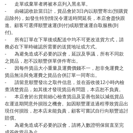
- 走單或棄單者將被本店列入黑名單。
- 由確認收款當日計，貨品會於3日內以順豐寄出(預購貨
品除外)，如發生特別情況令運送時間延長，本店會盡快跟
進。顧客可選擇順豐速運(到付)或順豐速運自取服務(到
付)。
- 所有訂單在下單後或配送中均不可更改送貨方式，請
務必在下單時確認所需要的送貨地址或方式。
- 為避免造成不必要的誤會，延誤及爭議，所有不同款
之貨品，恕不設順豐併單併件寄出。
- 因每件貨品大小重量及運費價錢不一，恕非免運費之
貨品無法與免運費之貨品合併訂單一同寄出。
- 請留意順豐發出之取件信息，並在簽收後12小時內檢
查清楚貨品，如其後才發現貨品有問題，本店恕不負責。
- 本店會於出貨前細心檢查貨品及妥善包裝以減低貨品
在運送期間意外損毀之機會。如因順豐運送過程導致貨品出
現任何損毀，恕本店未能負責，顧客可嘗試自行向順豐追討
賠償。
- 為避免造成不必要的誤會，請將入數證明保留直至完
成簽收貨品為止。