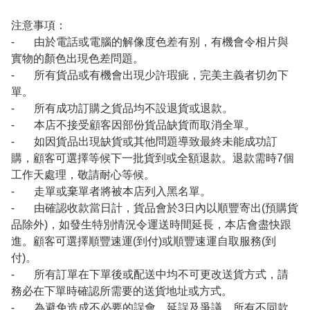
注意事項：
- 由於電話或電腦的解像度色差有别，有機會令相片與
實物的顏色出現色差問題。
- 所有貨品或有機會出現少許瑕疵，完美主義者切勿下
單。
- 所有成功訂購之貨品均不設退貨或退款。
- 本店不接受顧客因部份貨品缺貨而取消全單。
- 如因貨品出現缺貨或其他問題導致最終未能成功訂
購，顧客可選擇等候下一批貨到或全額退款。退款需時7個
工作天處理，敬請耐心等候。
- 走單或棄單者將被本店列入黑名單。
- 由確認收款當日計，貨品會於3日內以順豐寄出(預購貨
品除外)，如發生特別情況令運送時間延長，本店會盡快跟
進。顧客可選擇順豐速運(到付)或順豐速運自取服務(到
付)。
- 所有訂單在下單後或配送中均不可更改送貨方式，請
務必在下單時確認所需要的送貨地址或方式。
- 為避免造成不必要的誤會，延誤及爭議，所有不同款