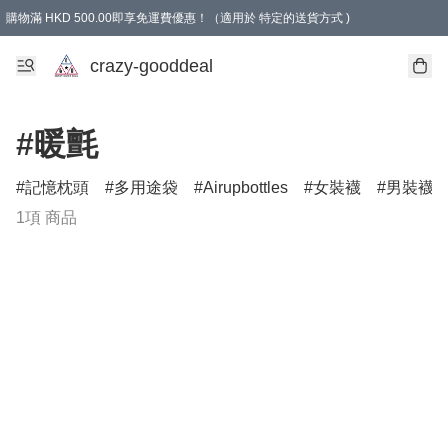
購物滿 HKD 500.00即享免運費優惠！（適用於 特定的送貨方式 )
成為會員可享免費禮品
crazy-gooddeal
#暖氈
記憶枕頭
多用途袋
Airupbottles
女裝襪
男裝襪
1項 商品