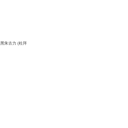
開心果黑朱古力 (杜拜