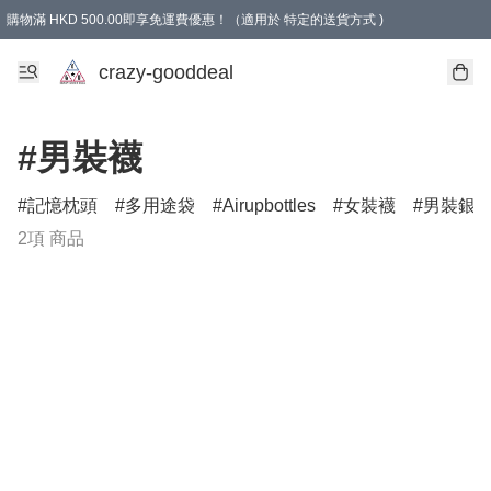
購物滿 HKD 500.00即享免運費優惠！（適用於 特定的送貨方式 )
成為會員可享免費禮品
crazy-gooddeal
#男裝襪
記憶枕頭
多用途袋
Airupbottles
女裝襪
男裝銀
2項 商品