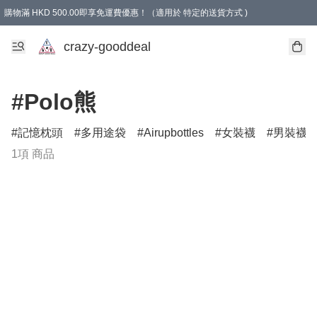
購物滿 HKD 500.00即享免運費優惠！（適用於 特定的送貨方式 )
成為會員可享免費禮品
crazy-gooddeal
#Polo熊
記憶枕頭
多用途袋
Airupbottles
女裝襪
男裝襪
1項 商品